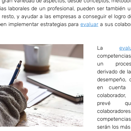
 gran variedad de aspectos, desde conceptos, metodolog
as laborales de un profesional, pueden ser también u
l resto, y ayudar a las empresas a conseguir el logro de
ben implementar estrategias para 
evaluar
 a sus colabo
La 
eval
competencias
un proceso
derivado de la
desempeño, 
en cuenta e
colaborador,
prevé que
colaboradore
competencias 
serán los más