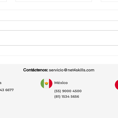
Pruebas Diagnósticas de
Del 
TI: el paso clave para
Mide
alinear talento y
pote
Contáctenos:
servicio@net4skills.com
estrategia en 2026
cor
a
México
743 6677
(55) 9000 4500
(81) 1534 5656