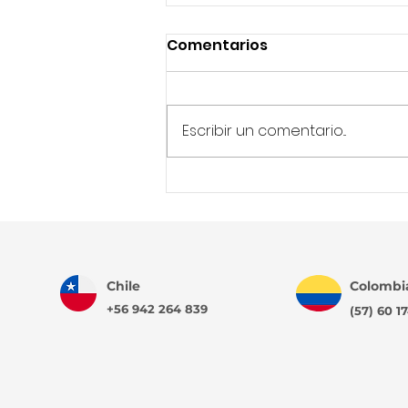
Comentarios
Escribir un comentario...
IA transformando las
evaluaciones
profesionales y Net4skills
liderando este cambio
Chile
Colombi
+56 942 264 839
(57) 60 1