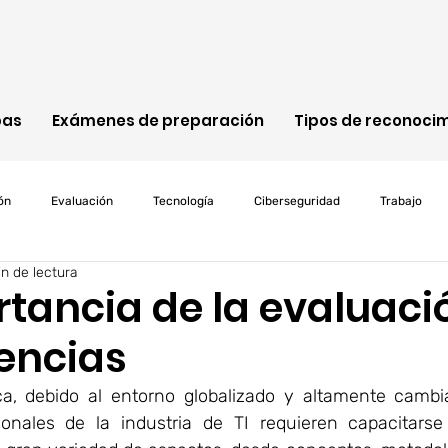
bas
Exámenes de preparación
Tipos de reconoci
ón
Evaluación
Tecnología
Ciberseguridad
Trabajo
n de lectura
Cisco
ITIL
Java
Programación
Microsoft
Cl
rtancia de la evaluaci
encias
d
riesgos
Net4skills
pruebas
personalizacion
 debido al entorno globalizado y altamente cambia
sionales de la industria de TI requieren capacitars