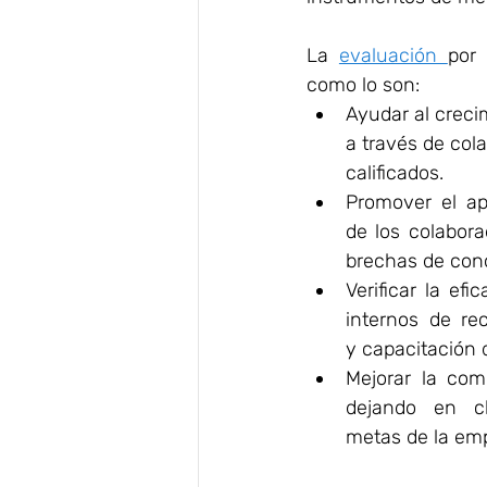
La 
evaluación 
por 
como lo son: 
Ayudar al creci
a través de col
calificados.
Promover el apr
de los colaborad
brechas de con
Verificar la efi
internos de rec
y capacitación 
Mejorar la comu
dejando en cl
metas de la em