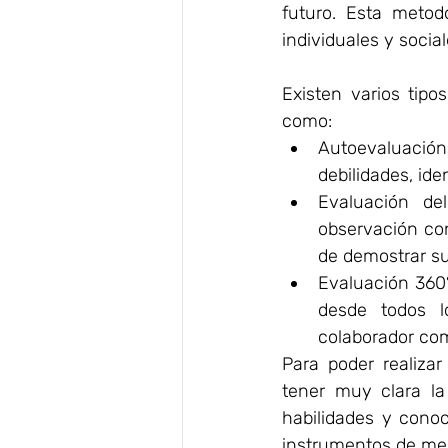
futuro. Esta metod
individuales y socia
Existen varios tipo
como:
Autoevaluación
debilidades, ide
Evaluación de
observación cons
de demostrar s
Evaluación 360°
desde todos l
colaborador com
Para poder realiza
tener muy clara la
habilidades y conoc
instrumentos de med