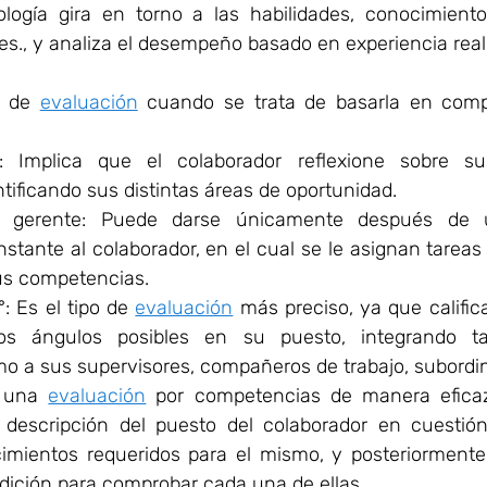
ología gira en torno a las habilidades, conocimient
les., y analiza el desempeño basado en experiencia real
s de 
evaluación
 cuando se trata de basarla en compe
: Implica que el colaborador reflexione sobre sus
ntificando sus distintas áreas de oportunidad.
l gerente: Puede darse únicamente después de u
tante al colaborador, en el cual se le asignan tareas c
us competencias.
: Es el tipo de 
evaluación
 más preciso, ya que califica
os ángulos posibles en su puesto, integrando t
o a sus supervisores, compañeros de trabajo, subordin
r una 
evaluación
 por competencias de manera eficaz
 descripción del puesto del colaborador en cuestión
imientos requeridos para el mismo, y posteriormente, 
ición para comprobar cada una de ellas.