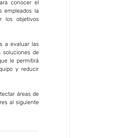
ara conocer el 
 empleados la 
 los objetivos 
 a evaluar las 
habilidades en TI de sus colaboradores de forma personalizada. Con las soluciones de 
e le permitirá 
uipo y reducir 
ectar áreas de 
es al siguiente 