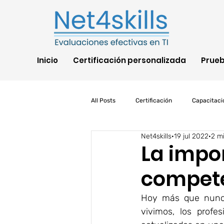
Inicio
Certificación personalizada
Prue
All Posts
Certificación
Capacitaci
Net4skills
19 jul 2022
2 mi
TI
COVID
IA
AWS
La impo
compet
Pruebas de habilidades
Segurida
Hoy más que nunca,
vivimos, los profe