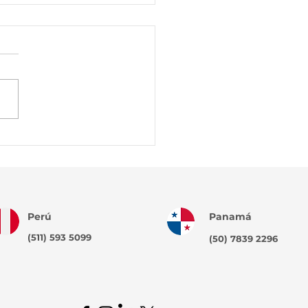
diagnóstico al éxito:
 los conocimientos y
ncia el crecimiento
porativo
Perú
Panamá
(511) 593 5099
(50) 7839 2296