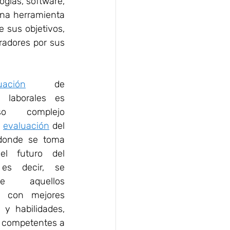
ías, software, 
na herramienta 
 sus objetivos, 
radores por sus 
uación
 de 
 laborales es 
 complejo  
 
evaluación
 del 
donde se toma 
l futuro del 
 es decir, se 
 aquellos 
s con mejores 
y habilidades, 
 competentes a 