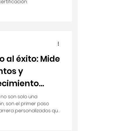
ertificación.
 al éxito: Mide
ntos y
recimiento
 no son solo una
n; son el primer paso
arrera personalizados que
fesional y alinean el
corporativos. Sin un