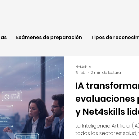
bas
Exámenes de preparación
Tipos de reconoci
Net4skills
19 feb
2 min de lectura
IA transforma
evaluaciones 
y Net4skills l
cambio
La Inteligencia Artificial 
todos los sectores: salud,