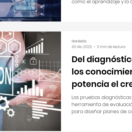
como el aprendizaje y la c
Net4skills
30 dic 2025
3 min de lectura
Del diagnóstico
los conocimie
potencia el c
corporativo
Las pruebas diagnósticas
herramienta de evaluació
para diseñar planes de c
impulsan el desarrollo pro
talento con los objetivos 