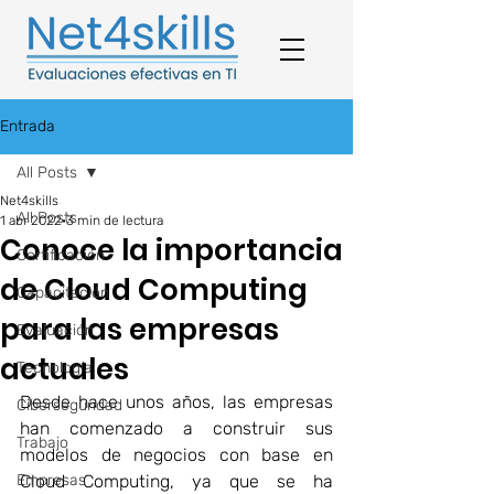
Entrada
All Posts
Net4skills
All Posts
1 abr 2022
3 min de lectura
Conoce la importancia
Certificación
de Cloud Computing
Capacitación
para las empresas
Evaluación
actuales
Tecnología
Desde hace unos años, las empresas 
Ciberseguridad
han comenzado a construir sus 
Trabajo
modelos de negocios con base en 
Empresas
Cloud Computing, ya que se ha 