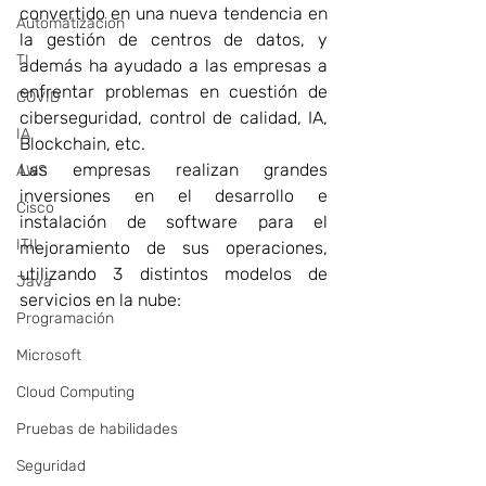
convertido en una nueva tendencia en 
Automatizacion
la gestión de centros de datos, y 
TI
además ha ayudado a las empresas a 
enfrentar problemas en cuestión de 
COVID
ciberseguridad, control de calidad, IA, 
IA
Blockchain, etc.
Las empresas realizan grandes 
AWS
inversiones en el desarrollo e 
Cisco
instalación de software para el 
ITIL
mejoramiento de sus operaciones, 
utilizando 3 distintos modelos de 
Java
servicios en la nube:
Programación
Microsoft
Cloud Computing
Pruebas de habilidades
Seguridad