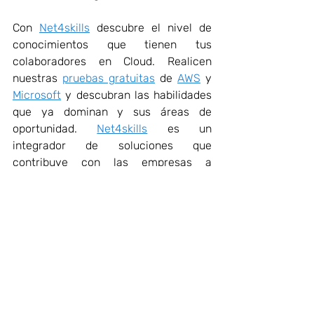
Con 
Net4skills
 descubre el nivel de 
conocimientos que tienen tus 
colaboradores en Cloud. Realicen 
nuestras 
pruebas gratuitas
 de 
AWS
 y 
Microsoft
 y descubran las habilidades 
que ya dominan y sus áreas de 
oportunidad. 
Net4skills
 es un 
integrador de soluciones que 
contribuye con las empresas a 
preparar a sus equipos de trabajo para 
que aprueben sus exámenes de 
certificación en TI.
Pregunta por nuestro servicio 
Premium para empresas: aplicamos 
pruebas en entornos empresariales, te 
ayudamos a detectar áreas de 
oportunidad y diseñamos rutas de 
aprendizaje para llevar a tus 