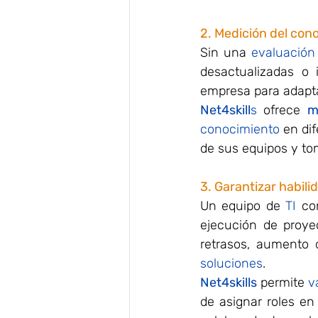
2. Medición del con
Sin una 
evaluación
desactualizadas o i
empresa para adapta
Net4skill
s
 ofrece 
m
conocimiento
 en di
de sus equipos y to
3. Garantizar habili
Un equipo de 
TI
 co
ejecución de proyec
soluciones
.
Net4skills
 permite
 v
de asignar roles en