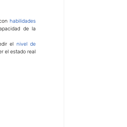
con 
habilidades 
apacidad de la 
dir el 
nivel de 
 el estado real 