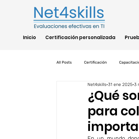
Inicio
Certificación personalizada
Prue
All Posts
Certificación
Capacitaci
Net4skills
31 ene 2025
3 
TI
COVID
IA
AWS
¿Qué so
para co
Pruebas de habilidades
Segurida
importa
En un mundo dond