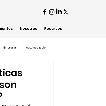
mientos
Nosotros
Recursos
Empresas
Automatizacion
oud Computing
ticas
 son
?
operación y el 