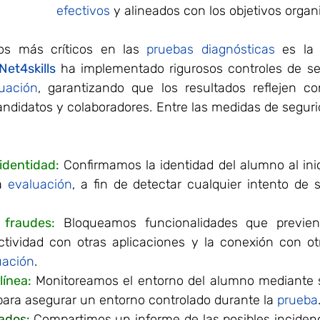
efectivos
 y alineados con los objetivos organ
os más críticos en las 
pruebas diagnósticas
 es la 
Net4skills
uación
candidatos y colaboradores. Entre las medidas de segur
 identidad:
 Confirmamos la identidad del alumno al inic
a 
evaluación
, a fin de detectar cualquier intento de 
 fraudes:
 Bloqueamos funcionalidades que previen
ctividad con otras aplicaciones y la conexión con otr
uación
.
línea:
Monitoreamos el entorno del alumno mediante 
 para asegurar un entorno controlado durante la
prueba
ados: 
Compartimos un informe de las posibles incidenc