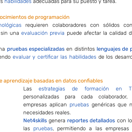
s 
habilidades
 adecuadas para su puesto y tarea.
onocimientos de programación
ológicas
 sin una 
evaluación previa
 puede afectar la calidad de
na 
pruebas especializadas
 en distintos
lenguajes de 
iendo 
evaluar y certificar las habilidades
 de los desarro
de aprendizaje basadas en datos confiables
Las 
estrategias de formación en T
personalizadas para cada colaborador,
empresas aplican 
pruebas
 genéricas que n
necesidades reales.
Net4skills
 genera 
reportes detallados
 con lo
las 
pruebas
, permitiendo a las empresas 