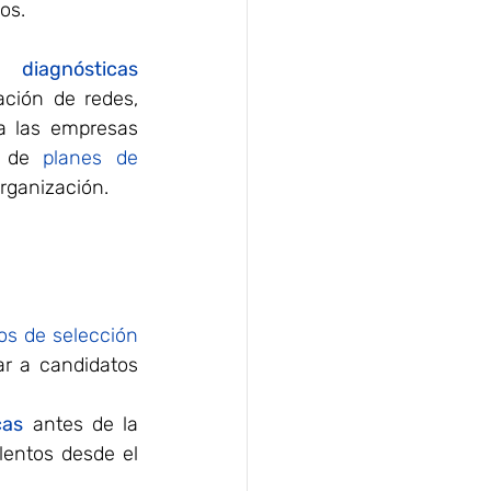
os.
 diagnósticas 
ción de redes, 
a las empresas 
n de 
planes de 
organización.
procesos de selección 
r a candidatos 
cas
 antes de la 
entos desde el 