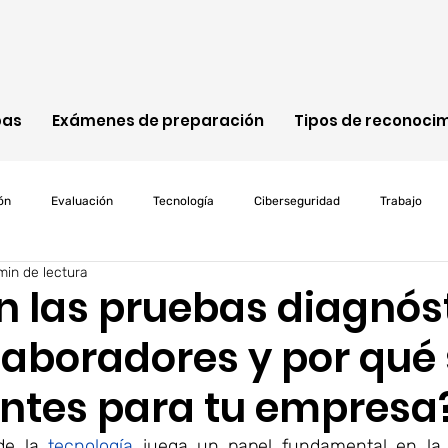
bas
Exámenes de preparación
Tipos de reconoci
ón
Evaluación
Tecnología
Ciberseguridad
Trabajo
min de lectura
Cisco
ITIL
Java
Programación
Microsoft
Cl
n las pruebas diagnós
laboradores y por qué
d
riesgos
Net4skills
pruebas
personalizacion
ntes para tu empresa
e la
 tecnología
 juega un papel fundamental en la 