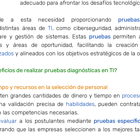
adecuado para afrontar los desafíos tecnológic
de a esta necesidad proporcionando 
pruebas
istintas áreas de 
TI
, como ciberseguridad, administra
are y gestión de sistemas. Estas 
pruebas
 permiten 
ezas y áreas de oportunidad, facilitando la creació
izados
 y alineados con los objetivos estratégicos de la 
ficios de realizar pruebas diagnósticas en TI?
mpo y recursos en la selección de personal
ten grandes cantidades de dinero y tiempo en 
una validación precisa de 
habilidades
, pueden contrata
 las competencias necesarias.
evaluar 
a los postulantes mediante 
pruebas específi
rando que las empresas seleccionen a los mejores tal