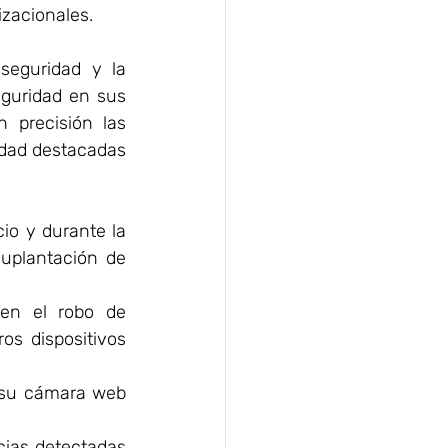
izacionales.
seguridad y la 
ha implementado rigurosos controles de seguridad en sus 
, garantizando que los resultados reflejen con precisión las 
idad destacadas 
io y durante la 
suplantación de 
en el robo de 
os dispositivos 
su cámara web 
.
ias detectadas 