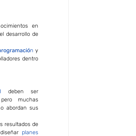
 requieren colaboradores con sólidos conocimientos en 
l desarrollo de 
programació
n
 y 
lladores dentro 
I
 deben ser 
 pero muchas 
o abordan sus 
s resultados de 
diseñar 
planes 