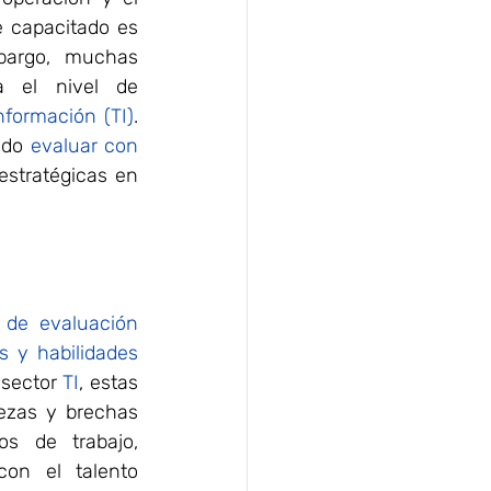
 capacitado es 
bargo, muchas 
organizaciones enfrentan el desafío de medir de manera precisa el nivel de 
nformación (TI)
. 
ndo 
evaluar con 
stratégicas en 
 de evaluación
s y habilidades
sector 
TI
, estas 
lezas y brechas 
s de trabajo, 
on el talento 