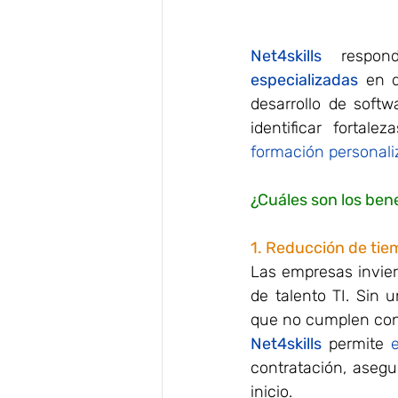
Net4skills
 respon
especializadas
 en d
desarrollo de softw
identificar fortal
formación personal
¿Cuáles son los bene
1. Reducción de tie
Las empresas invier
de talento TI. Sin 
que no cumplen con
Net4skills
 permite 
contratación, asegu
inicio.