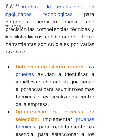
riesgos
Las 
pruebas de evaluación de 
habilidades tecnológicas
 para 
Net4skills
empresas permiten medir con 
pruebas
precisión las competencias técnicas y 
blandas de sus colaboradores. Estas 
personalizacion
herramientas son cruciales por varias 
razones:
Detección de talento interno:
 Las 
pruebas
 ayudan a identificar a 
aquellos colaboradores que tienen 
el potencial para asumir roles más 
técnicos o especializados dentro 
de la empresa.
Optimización del proceso de 
selección:
Implementar 
pruebas 
técnicas
 para reclutamiento es 
esencial para seleccionar a los 