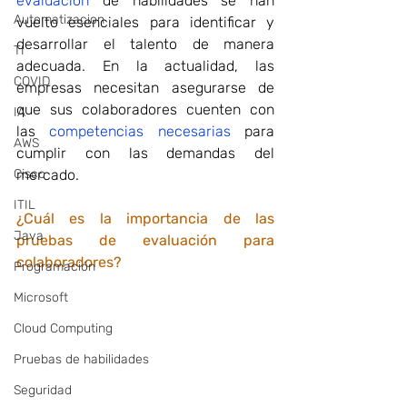
evaluación
 de habilidades se han 
Automatizacion
vuelto esenciales para identificar y 
desarrollar el talento de manera 
TI
adecuada. En la actualidad, las 
COVID
empresas necesitan asegurarse de 
que sus colaboradores cuenten con 
IA
las
 competencias necesarias
 para 
AWS
cumplir con las demandas del 
Cisco
mercado.
ITIL
¿Cuál es la importancia de las 
Java
pruebas de evaluación para 
colaboradores?
Programación
Microsoft
Cloud Computing
Pruebas de habilidades
Seguridad