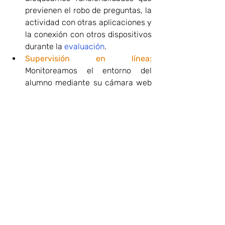
previenen el robo de preguntas, la 
actividad con otras aplicaciones y 
la conexión con otros dispositivos 
durante la 
evaluación
.
Supervisión en línea:
Monitoreamos el entorno del 
alumno mediante su cámara web 
(audio y video) para asegurar un 
entorno controlado durante la
prueba
.
Reportes detallados: 
Compartimos un informe de las 
posibles incidencias detectadas 
durante la 
evaluación
, 
permitiendo tomar medidas 
correctivas de manera inmediata.
¡Reduce tiempo, optimiza presupuesto 