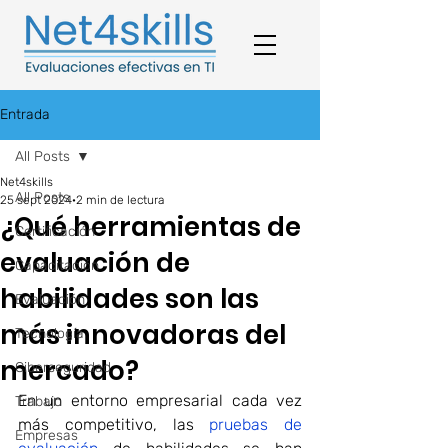
Entrada
All Posts
Net4skills
All Posts
25 sept 2024
2 min de lectura
¿Qué herramientas de
Certificación
evaluación de
Capacitación
habilidades son las
Evaluación
más innovadoras del
Tecnología
mercado?
Ciberseguridad
En un entorno empresarial cada vez 
Trabajo
más competitivo, las 
pruebas de 
Empresas