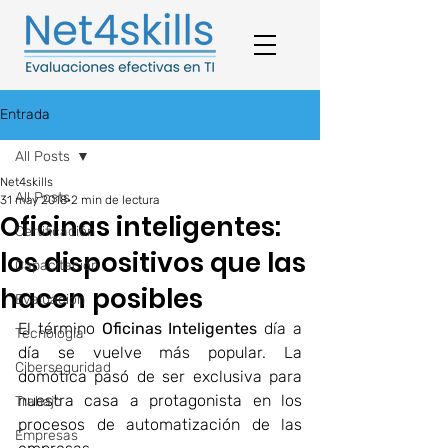
Entrada
All Posts
Net4skills
All Posts
31 may 2018
2 min de lectura
Oficinas inteligentes:
Certificación
los dispositivos que las
Capacitación
hacen posibles
Evaluación
El término 
Oficinas Inteligentes
 día a 
Tecnología
día se vuelve más popular. La 
Ciberseguridad
domótica pasó de ser exclusiva para 
nuestra casa a protagonista en los 
Trabajo
procesos de automatización de las 
Empresas