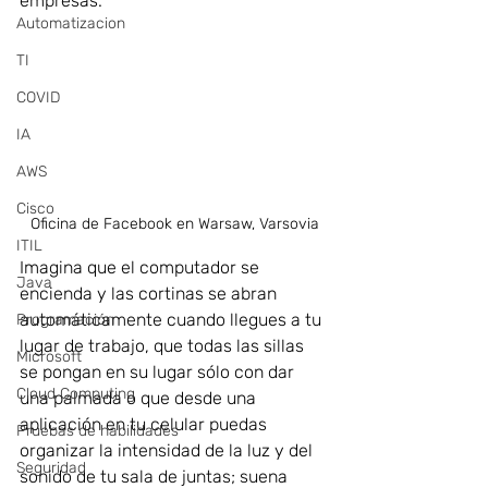
empresas.
Automatizacion
TI
COVID
IA
AWS
Cisco
Oficina de Facebook en Warsaw, Varsovia
ITIL
Imagina que el computador se 
Java
encienda y las cortinas se abran 
automáticamente cuando llegues a tu 
Programación
lugar de trabajo, que todas las sillas 
Microsoft
se pongan en su lugar sólo con dar 
Cloud Computing
una palmada o que desde una 
aplicación en tu celular puedas 
Pruebas de habilidades
organizar la intensidad de la luz y del 
Seguridad
sonido de tu sala de juntas; suena 