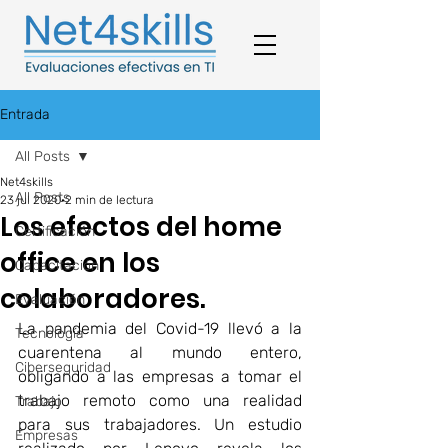
Entrada
All Posts
Net4skills
All Posts
23 jul 2020
2 min de lectura
Los efectos del home
Certificación
office en los
Capacitación
colaboradores.
Evaluación
La pandemia del Covid-19 llevó a la 
Tecnología
cuarentena al mundo entero, 
Ciberseguridad
obligando a las empresas a tomar el 
trabajo remoto como una realidad 
Trabajo
para sus trabajadores. Un estudio 
Empresas