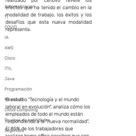
realizado por Lenovo revela los 
Automatizacion
efectos que ha tenido el cambio en la 
modalidad de trabajo, los éxitos y los 
TI
desafíos que esta nueva modalidad 
COVID
representa.
IA
AWS
Cisco
ITIL
Java
Programación
El estudio "Tecnología y el mundo 
Microsoft
laboral en evolución", analiza cómo los 
Cloud Computing
empleados de todo el mundo están 
Pruebas de habilidades
respondiendo a la "nueva normalidad". 
El 85% de los trabajadores que 
Seguridad
realizan home office perciben que son 