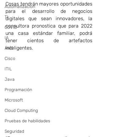
Cosas tendrán mayores oportunidades 
Automatizacion
para el desarrollo de negocios 
TI
digitales que sean innovadores, la 
consultora pronostica que para 2022 
COVID
una casa estándar familiar, podrá 
IA
tener cientos de artefactos 
inteligentes.
AWS
Cisco
ITIL
Java
Programación
Microsoft
Cloud Computing
Pruebas de habilidades
Seguridad