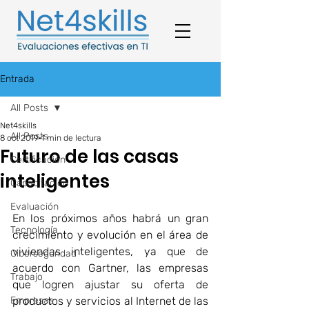
Entrada
All Posts
Net4skills
All Posts
8 oct 2019
1 min de lectura
Futuro de las casas
Certificación
inteligentes
Capacitación
Evaluación
En los próximos años habrá un gran 
Tecnología
crecimiento y evolución en el área de 
viviendas inteligentes, ya que de 
Ciberseguridad
acuerdo con Gartner, las empresas 
Trabajo
que logren ajustar su oferta de 
Empresas
productos y servicios al Internet de las 