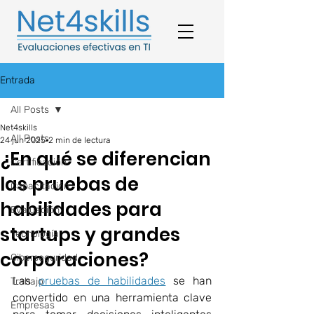
Entrada
All Posts
Net4skills
All Posts
24 jun 2025
2 min de lectura
¿En qué se diferencian
Certificación
las pruebas de
Capacitación
habilidades para
Evaluación
startups y grandes
Tecnología
corporaciones?
Ciberseguridad
Las 
pruebas de habilidades
 se han 
Trabajo
convertido en una herramienta clave 
Empresas