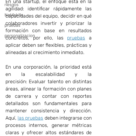
En una startup, el enfoque está en la 
riesgos
agilidad: identificar rápidamente las 
Net4skills
capacidades del equipo, decidir en qué 
colaboradores invertir y priorizar la 
pruebas
formación con base en resultados 
personalizacion
concretos, por ello, las 
pruebas
 a 
aplicar deben ser flexibles, prácticas y 
alineadas al crecimiento inmediato. 
En una corporación, la prioridad está 
en la escalabilidad y la 
precisión: Evaluar talento en distintas 
áreas, alinear la formación con planes 
de carrera y contar con reportes 
detallados son fundamentales para 
mantener consistencia y dirección. 
Aquí, 
las pruebas
 deben integrarse con 
procesos internos, generar métricas 
claras y ofrecer altos estándares de 