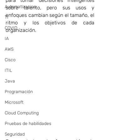
para tomar decisiones inteligentes 
Automatizacion
sobre talento, pero sus usos y 
enfoques cambian según el tamaño, el 
TI
ritmo y los objetivos de cada 
COVID
organización. 
IA
AWS
Cisco
ITIL
Java
Programación
Microsoft
Cloud Computing
Pruebas de habilidades
Seguridad