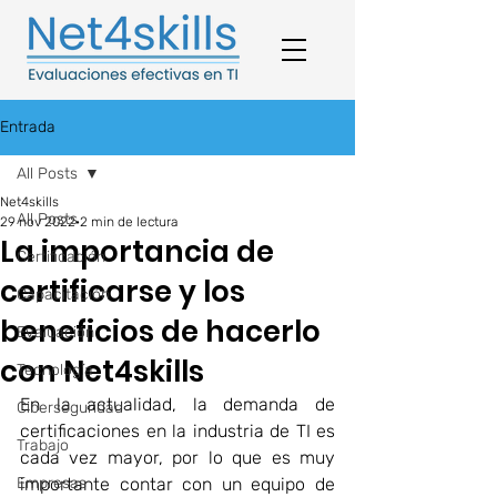
Entrada
All Posts
Net4skills
All Posts
29 nov 2022
2 min de lectura
La importancia de
Certificación
certificarse y los
Capacitación
beneficios de hacerlo
Evaluación
con Net4skills
Tecnología
En la actualidad, la demanda de 
Ciberseguridad
certificaciones en la industria de TI es 
Trabajo
cada vez mayor, por lo que es muy 
Empresas
importante contar con un equipo de 