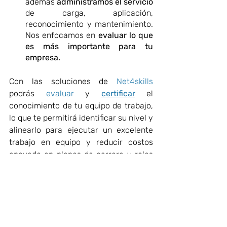
además 
administramos el servicio 
de carga, aplicación, 
reconocimiento y mantenimiento. 
Nos enfocamos en 
evaluar lo que 
es más importante para tu 
empresa.
Con las soluciones de 
Net4skills
podrás 
evaluar
 y 
certificar
 el 
conocimiento de tu equipo de trabajo, 
lo que te permitirá identificar su nivel y 
alinearlo para ejecutar un excelente 
trabajo en equipo y reducir costos 
apoyado en planes de carrera y roles 
de trabajo.
Pregunta por nuestro servicio 
Premium para empresas: te ayudamos 
a detectar áreas de oportunidad y a 