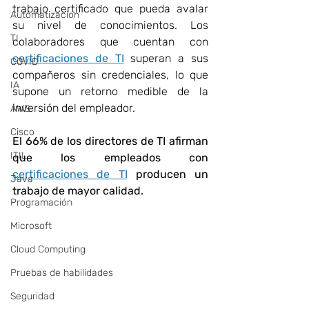
trabajo certificado que pueda avalar 
Automatizacion
su nivel de conocimientos. Los 
TI
colaboradores que cuentan con
certificaciones de TI
 superan a sus 
COVID
compañeros sin credenciales, lo que 
IA
supone un retorno medible de la 
inversión del empleador. 
AWS
Cisco
El 66% de los directores de TI afirman 
ITIL
que los empleados con 
certificaciones de TI
 producen un 
Java
trabajo de mayor calidad.
Programación
Microsoft
Cloud Computing
Pruebas de habilidades
Seguridad