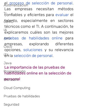
el 
proceso de selección de personal
. 
Automatizacion
Las empresas necesitan métodos 
TI
confiables y eficientes para 
evaluar
 el 
talento, especialmente en sectores 
COVID
técnicos como el TI. A continuación, te 
IA
explicaremos cuáles son las mejores 
pruebas de habilidades online
 para 
AWS
empresas, explorando diferentes 
Cisco
opciones, 
soluciones
 y su relevancia 
ITIL
en la 
selección de personal
.
Java
La importancia de las 
pruebas de 
Programación
habilidades online
 en la selección de 
personal
Microsoft
Cloud Computing
Pruebas de habilidades
Seguridad