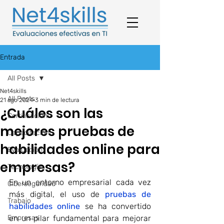
Entrada
All Posts
Net4skills
All Posts
21 ago 2024
3 min de lectura
¿Cuáles son las
Certificación
mejores pruebas de
Capacitación
habilidades online para
Evaluación
empresas?
Tecnología
En un entorno empresarial cada vez 
Ciberseguridad
más digital, el uso de 
pruebas de 
Trabajo
habilidades online
se ha convertido 
Empresas
en un pilar fundamental para mejorar 