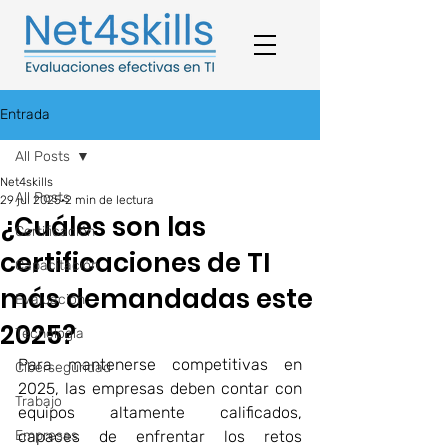
Entrada
All Posts
Net4skills
All Posts
29 jul 2025
2 min de lectura
¿Cuáles son las
Certificación
certificaciones de TI
Capacitación
más demandadas este
Evaluación
2025?
Tecnología
Para mantenerse competitivas en 
Ciberseguridad
2025, las empresas deben contar con 
Trabajo
equipos altamente calificados, 
Empresas
capaces de enfrentar los retos 