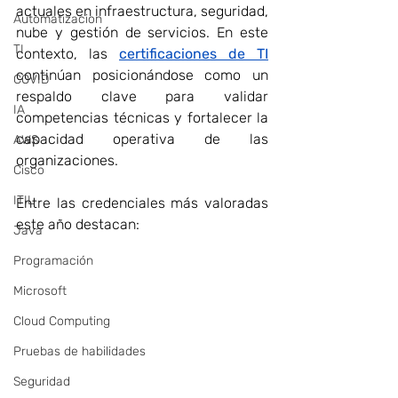
actuales en infraestructura, seguridad, 
Automatizacion
nube y gestión de servicios. En este 
TI
contexto, las 
certificaciones de TI
continúan posicionándose como un 
COVID
respaldo clave para validar 
IA
competencias técnicas y fortalecer la 
capacidad operativa de las 
AWS
organizaciones. 
Cisco
ITIL
Entre las credenciales más valoradas 
este año destacan: 
Java
Programación
Microsoft
Cloud Computing
Pruebas de habilidades
Seguridad