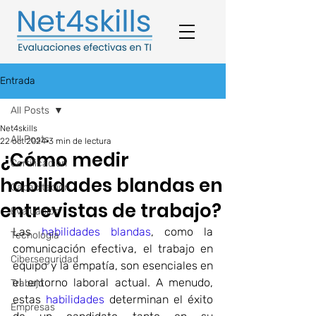
Entrada
All Posts
Net4skills
All Posts
22 oct 2024
3 min de lectura
¿Cómo medir
Certificación
habilidades blandas en
Capacitación
entrevistas de trabajo?
Evaluación
Las 
habilidades blandas
, como la 
Tecnología
comunicación efectiva, el trabajo en 
Ciberseguridad
equipo y la empatía, son esenciales en 
el entorno laboral actual. A menudo, 
Trabajo
estas 
habilidades
 determinan el éxito 
Empresas