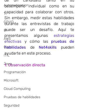
de un candidato tanto en su 
Automatizacion
desempeño individual como en su 
capacidad para colaborar con otros. 
TI
Sin embargo, medir estas habilidades 
COVID
durante las entrevistas de trabajo 
puede ser un desafío. Aquí te 
IA
presentamos algunas 
estrategias 
AWS
efectivas
 y cómo las 
pruebas de 
Cisco
habilidades
 de 
Net4skills
 pueden 
ayudarte en este proceso.
ITIL
Java
1. Observación directa
Programación
Microsoft
Cloud Computing
Pruebas de habilidades
Seguridad