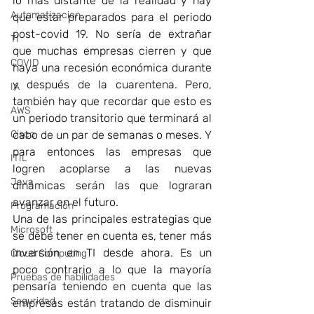
lo más distante de la realidad y hay 
Automatizacion
que estar preparados para el periodo 
post-covid 19. No sería de extrañar 
TI
que
 muchas empresas cierren y que 
COVID
haya una recesión económica durante 
y después de la cuarentena. Pero, 
IA
también hay que recordar que esto es 
AWS
un periodo transitorio que terminará al 
Cisco
cabo de un par de semanas o meses. Y 
para entonces las empresas que 
ITIL
logren acoplar
se a las nuevas 
Java
dinámicas serán las que lograran 
avanzar en el futuro.
Programación
Una de las principales estrategias que 
Microsoft
se debe tener en cuenta es, tener más 
inversión en TI desde ahora. Es un 
Cloud Computing
poco contrario a lo que la mayoría 
Pruebas de habilidades
pensaría teniendo en cuenta que las 
Seguridad
empresas están tratando de disminuir 