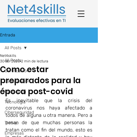
Entrada
All Posts
Net4skills
All Posts
30 abr 2020
2 min de lectura
Como estar
Certificación
preparados para la
Capacitación
época post-covid
Evaluación
Es 
inevitable que la crisis del 
Tecnología
coronavirus nos haya afectado a 
Ciberseguridad
todos de alguna u otra manera. Pero a 
pesar de que muchas personas la 
Trabajo
tratan como el fin del mundo, esto es 
Empresas