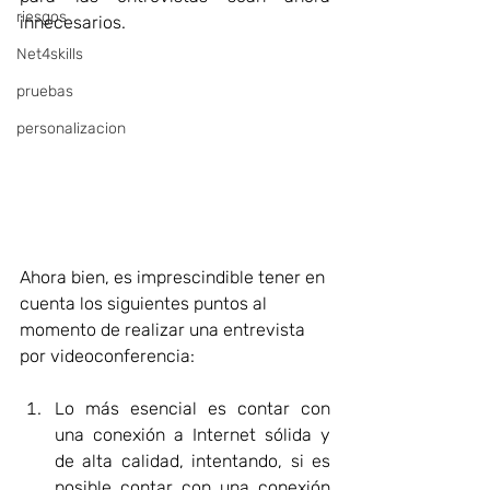
riesgos
innecesarios.  
Net4skills
pruebas
personalizacion
Ahora bien, es imprescindible tener en 
cuenta los siguientes puntos al 
momento de realizar una entrevista 
por videoconferencia:  
Lo más esencial es contar con 
una conexión a Internet sólida y 
de alta calidad, intentando, si es 
posible contar con una conexión 