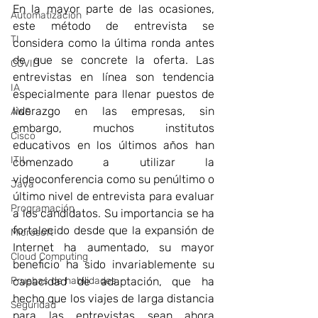
En la mayor parte de las ocasiones, 
Automatizacion
este método de entrevista se 
TI
considera como la última ronda antes 
de que se concrete la oferta. Las 
COVID
entrevistas en línea son tendencia 
IA
especialmente para llenar puestos de 
liderazgo en las empresas, sin 
AWS
embargo, muchos institutos 
Cisco
educativos en los últimos años han 
ITIL
comenzado a utilizar la 
videoconferencia como su penúltimo o 
Java
último nivel de entrevista para evaluar 
Programación
a los candidatos. Su importancia se ha 
fortalecido desde que la expansión de 
Microsoft
Internet ha aumentado, su mayor 
Cloud Computing
beneficio ha sido invariablemente su 
Pruebas de habilidades
capacidad de adaptación, que ha 
hecho que los viajes de larga distancia 
Seguridad
para las entrevistas sean ahora 