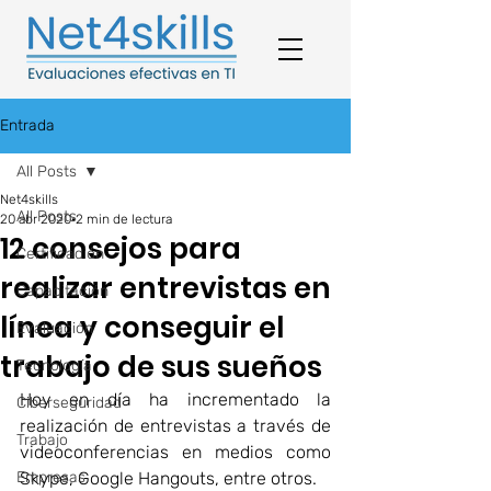
Entrada
All Posts
Net4skills
All Posts
20 abr 2020
2 min de lectura
12 consejos para
Certificación
realizar entrevistas en
Capacitación
línea y conseguir el
Evaluación
trabajo de sus sueños
Tecnología
Hoy en día ha incrementado la 
Ciberseguridad
realización de entrevistas a través de 
Trabajo
videoconferencias en medios como 
Empresas
Skype, Google Hangouts, entre otros. 