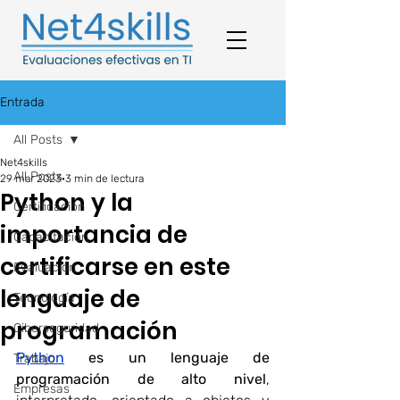
Entrada
All Posts
Net4skills
All Posts
29 mar 2023
3 min de lectura
Python y la
Certificación
importancia de
Capacitación
certificarse en este
Evaluación
lenguaje de
Tecnología
programación
Ciberseguridad
Python
es un lenguaje de 
Trabajo
programación de alto nivel
, 
Empresas