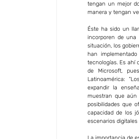
tengan un mejor do
manera y tengan ven
Éste ha sido un lla
incorporen de una 
situación, los gobie
han implementado 
tecnologías. Es ahí
de Microsoft, pue
Latinoamérica: “Lo
expandir la enseñ
muestran que aún h
posibilidades que o
capacidad de los jó
escenarios digitales 
La importancia de e