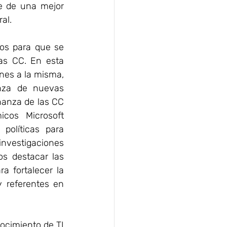
 de una mejor 
al.
os para que se 
as CC. En esta 
nes a la misma, 
nza de nuevas 
ñanza de las CC 
cos Microsoft 
olíticas para 
vestigaciones 
 destacar las 
 fortalecer la 
 referentes en 
cimiento de TI 