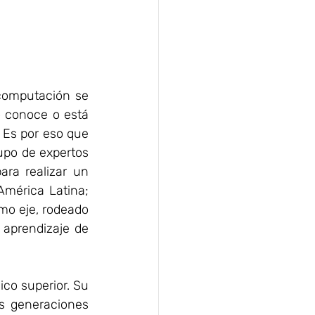
computación se 
 conoce o está 
 Es por eso que 
upo de expertos 
ra realizar un 
mérica Latina; 
mo eje, rodeado 
aprendizaje de 
co superior. Su 
s generaciones 