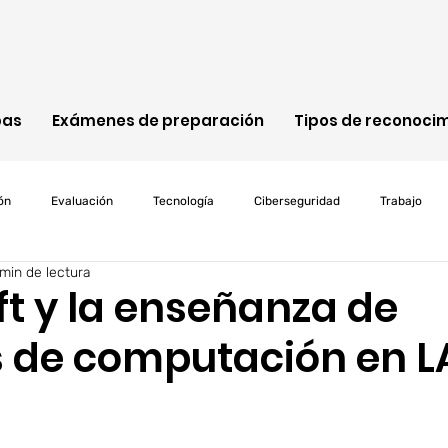
bas
Exámenes de preparación
Tipos de reconoci
ón
Evaluación
Tecnología
Ciberseguridad
Trabajo
min de lectura
Cisco
ITIL
Java
Programación
Microsoft
Cl
ft y la enseñanza de
s de computación en 
d
riesgos
Net4skills
pruebas
personalizacion