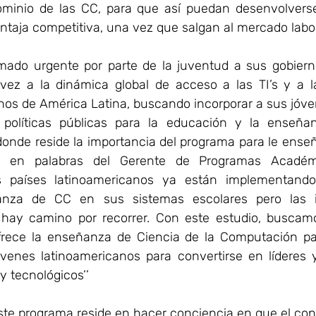
minio de las CC, para que así puedan desenvolverse
taja competitiva, una vez que salgan al mercado labor
mado urgente por parte de la juventud a sus gobiern
vez a la dinámica global de acceso a las TI’s y a l
rnos de América Latina, buscando incorporar a sus jóve
políticas públicas para la educación y la enseña
 donde reside la importancia del programa para le ense
s en palabras del Gerente de Programas Académi
s países latinoamericanos ya están implementando p
anza de CC en sus sistemas escolares pero las in
ay camino por recorrer. Con este estudio, buscamos
frece la enseñanza de Ciencia de la Computación para
venes latinoamericanos para convertirse en líderes y
y tecnológicos’’
ste programa reside en hacer conciencia en que el cono