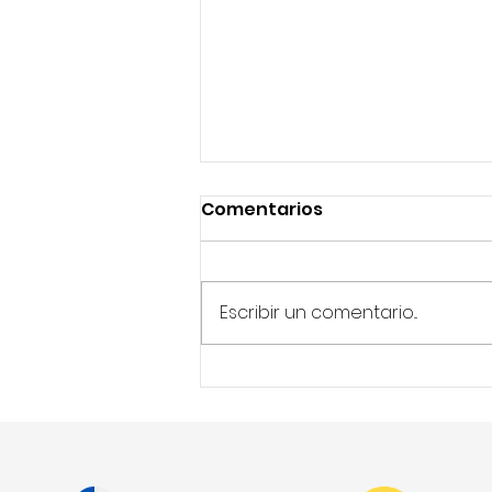
Comentarios
Escribir un comentario...
IA transformando las
evaluaciones
profesionales y Net4skills
liderando este cambio