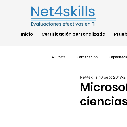
Inicio
Certificación personalizada
Prue
All Posts
Certificación
Capacitaci
Net4skills
18 sept 2019
2 
TI
COVID
IA
AWS
Microso
ciencia
Pruebas de habilidades
Segurida