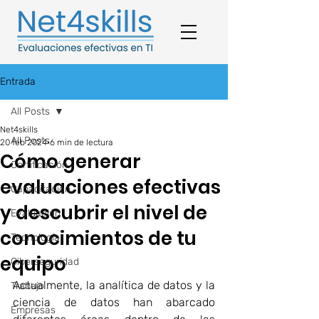
Entrada
All Posts
Net4skills
All Posts
20 feb 2024
6 min de lectura
Cómo generar
Certificación
evaluaciones efectivas
Capacitación
y descubrir el nivel de
Evaluación
conocimientos de tu
Tecnología
equipo
Ciberseguridad
Actualmente, la analítica de datos y la 
Trabajo
ciencia de datos han abarcado 
Empresas