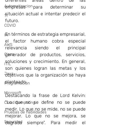
diferentes áreas dentro de las 
Automatizacion
empresas para determinar su 
situación actual e intentar predecir el 
TI
futuro.
COVID
En términos de estrategia empresarial, 
IA
el factor humano cobra especial 
AWS
relevancia siendo el principal 
Cisco
generador de productos, servicios, 
soluciones y crecimiento. En general, 
ITIL
son quienes logran las metas y los 
Java
objetivos que la organización se haya 
planteado.
Programación
Microsoft
Destacando la frase de Lord Kelvin: 
“Lo que no se define no se puede 
Cloud Computing
medir. Lo que no se mide, no se puede 
Pruebas de habilidades
mejorar. Lo que no se mejora, se 
Seguridad
degrada siempre”. Para medir el 