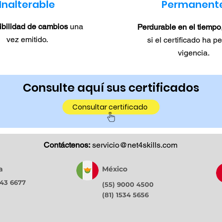
Inalterable
Permanent
ibilidad de cambios
una
Perdurable en el tiempo
vez emitido.
si el certificado ha p
vigencia.
Consulte aquí sus certificados
Consultar certificado
Contáctenos:
servicio@net4skills.com
a
México
743 6677
(55) 9000 4500
(81) 1534 5656