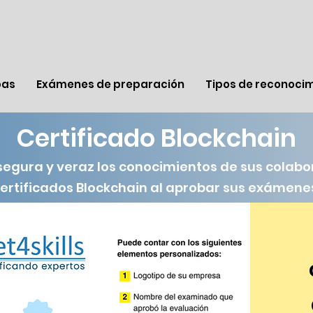
bas
Exámenes de preparación
Tipos de reconoci
Certificado Blockchain
segura y veraz los conocimientos de sus colab
rtificados Blockchain al aprobar sus exámenes