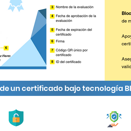
Bloc
de m
Apo
cert
Ase
vali
de un certificado bajo tecnología 