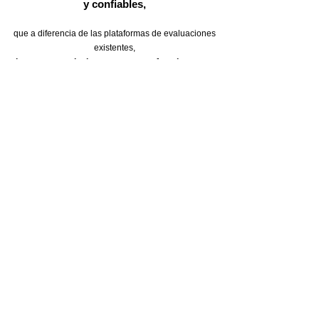
y confiables,
que a diferencia de las plataformas de evaluaciones
existentes,
integramos soluciones seguras enfocadas en su
estrategia
con recomendaciones para dirigir su
talento.
Conozca aquí más información
Conozca nuestros
servicios
Pruebas
Diagnosticamos y
medimos conocimientos
Conocer más