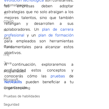
evolución tecnológica
 son constantes, 
Automatizacion
las empresas deben adoptar 
estrategias que no solo atraigan a los 
TI
mejores talentos, sino que también 
COVID
retengan y desarrollen a sus 
colaboradores. Un 
plan de carrera 
IA
profesional
 y un 
plan de formación
AWS
para empleados son herramientas 
Cisco
fundamentales para alcanzar estos 
objetivos.
ITIL
Java
A continuación, exploraremos a 
profundidad estos conceptos y 
Programación
conocerás cómo las 
pruebas
 de 
Microsoft
Net4skills
pueden beneficiar a tu 
organización.
Cloud Computing
Pruebas de habilidades
Seguridad