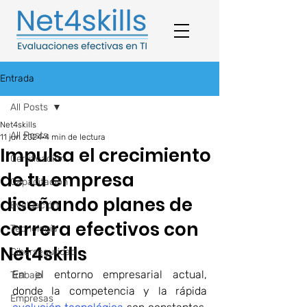
Entrada
All Posts
Net4skills
All Posts
11 jun 2024
4 min de lectura
Impulsa el crecimiento
Certificación
de tu empresa
Capacitación
diseñando planes de
Evaluación
carrera efectivos con
Tecnología
Net4skills
Ciberseguridad
En el entorno empresarial actual, 
Trabajo
donde la competencia y la rápida 
Empresas