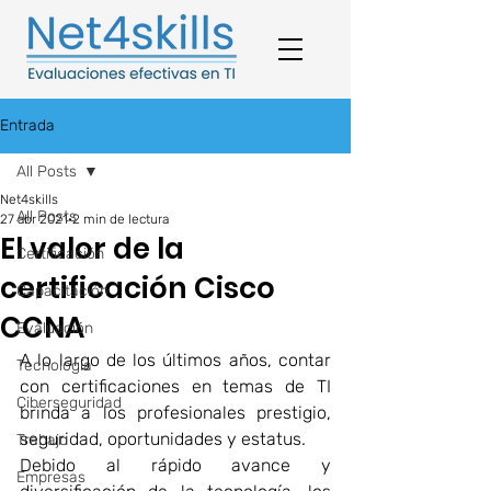
Entrada
All Posts
Net4skills
All Posts
27 abr 2021
2 min de lectura
El valor de la
Certificación
certificación Cisco
Capacitación
CCNA
Evaluación
A lo largo de los últimos años, contar 
Tecnología
con certificaciones en temas de TI 
Ciberseguridad
brinda a los profesionales prestigio, 
seguridad, oportunidades y estatus. 
Trabajo
Debido al rápido avance y 
Empresas