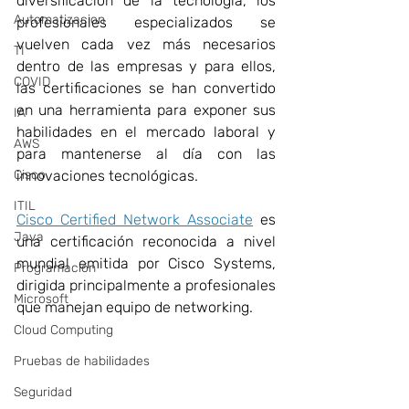
diversificación de la tecnología, los 
Automatizacion
profesionales especializados se 
vuelven cada vez más necesarios 
TI
dentro de las empresas y para ellos, 
COVID
las certificaciones se han convertido 
en una herramienta para exponer sus 
IA
habilidades en el mercado laboral y 
AWS
para mantenerse al día con las 
Cisco
innovaciones tecnológicas.
ITIL
Cisco Certified Network Associate
 es 
Java
una certificación reconocida a nivel 
mundial emitida por Cisco Systems, 
Programación
dirigida principalmente a profesionales 
Microsoft
que manejan equipo de networking.
Cloud Computing
Pruebas de habilidades
Seguridad