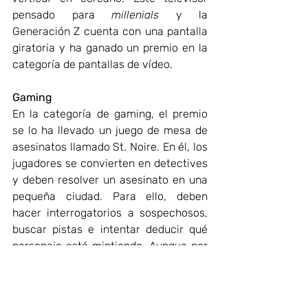
pensado para 
millenials
 y la 
Generación Z cuenta con una pantalla 
giratoria y ha ganado un premio en la 
categoría de pantallas de vídeo.
Gaming
En la categoría de gaming, el premio 
se lo ha llevado un juego de mesa de 
asesinatos llamado St. Noire. En él, los 
jugadores se convierten en detectives 
y deben resolver un asesinato en una 
pequeña ciudad. Para ello, deben 
hacer interrogatorios a sospechosos, 
buscar pistas e intentar deducir qué 
personaje está mintiendo. Aunque por 
su argumento recuerde a cualquier 
juego de mesa tradicional sin un ápice 
de tecnología, la novedad es que a lo 