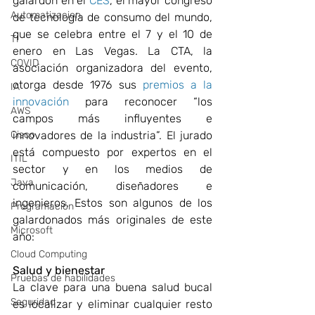
galardón en el 
CES
, el mayor congreso 
Automatizacion
de tecnología de consumo del mundo, 
que se celebra entre el 7 y el 10 de 
TI
enero en Las Vegas. La CTA, la 
COVID
asociación organizadora del evento, 
otorga desde 1976 sus 
premios a la 
IA
innovación
 para reconocer “los 
AWS
campos más influyentes e 
Cisco
innovadores de la industria”. El jurado 
está compuesto por expertos en el 
ITIL
sector y en los medios de 
Java
comunicación, diseñadores e 
ingenieros. Estos son algunos de los 
Programación
galardonados más originales de este 
Microsoft
año: 
Cloud Computing
Salud y bienestar
Pruebas de habilidades
La clave para una buena salud bucal 
Seguridad
es localizar y eliminar cualquier resto 