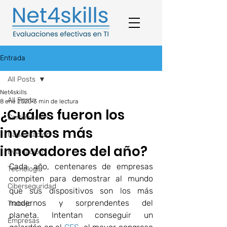
Entrada
All Posts
Net4skills
All Posts
8 ene 2020
3 min de lectura
¿Cuáles fueron los
Certificación
inventos más
Capacitación
innovadores del año?
Evaluación
Cada año, centenares de empresas 
Tecnología
compiten para demostrar al mundo 
Ciberseguridad
que sus dispositivos son los más 
modernos y sorprendentes del 
Trabajo
planeta. Intentan conseguir un 
Empresas