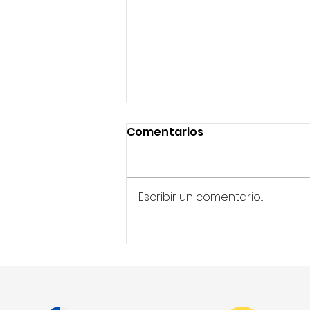
Comentarios
Escribir un comentario...
IA transformando las
evaluaciones
profesionales y Net4skills
liderando este cambio