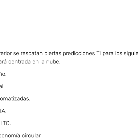
terior se rescatan ciertas predicciones TI para los sigui
tará centrada en la nube.
ño. 
l. 
omatizadas. 
IA. 
ITC. 
conomía circular. 