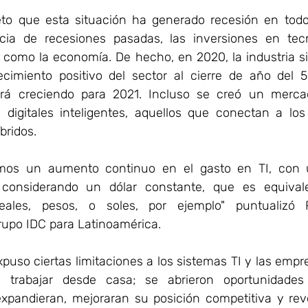
to que esta situación ha generado recesión en todo
cia de recesiones pasadas, 
las inversiones en tec
 como la economía. De hecho, en 2020, la industria sig
cimiento positivo del sector al cierre de año del 5
rá creciendo para 2021. 
Incluso se creó un merca
 digitales inteligentes, aquellos que conectan a los 
bridos. 
amos un aumento continuo en el gasto en TI, con u
 considerando un dólar constante, que es equivale
ales, pesos, o soles, por ejemplo" puntualizó Ric
rupo IDC para Latinoamérica.
xpuso ciertas limitaciones a los sistemas TI y las empr
 trabajar desde casa; se abrieron oportunidades
xpandieran, mejoraran su posición competitiva y revo