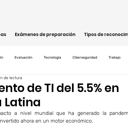
bas
Exámenes de preparación
Tipos de reconoci
ón
Evaluación
Tecnología
Ciberseguridad
Trabajo
n de lectura
Cisco
ITIL
Java
Programación
Microsoft
Cl
nto de TI del 5.5% en
 Latina
d
riesgos
Net4skills
pruebas
personalizacion
pacto a nivel mundial que ha generado la pandemia
convertido ahora en un motor económico. 