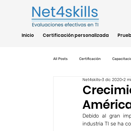
Inicio
Certificación personalizada
Prue
All Posts
Certificación
Capacitaci
Net4skills
3 dic 2020
2 mi
TI
COVID
IA
AWS
Crecimie
América
Pruebas de habilidades
Segurida
Debido al gran im
industria TI se ha 